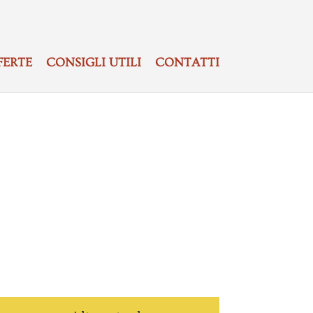
FERTE
CONSIGLI UTILI
CONTATTI
’orologio è costituita dalla
iali di ricambio più soggetti