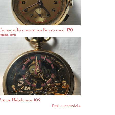
Cronografo meccanico Perseo mod. 170
cassa oro
Prince Hebdomas 102
Post successivi »