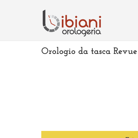
Orologio da tasca Revu
IN NEGOZIO ABBIAMO MOLTI ALTRI MODELLI D
Orologio da tasca Revue Tho
presenza, all’interno dello 