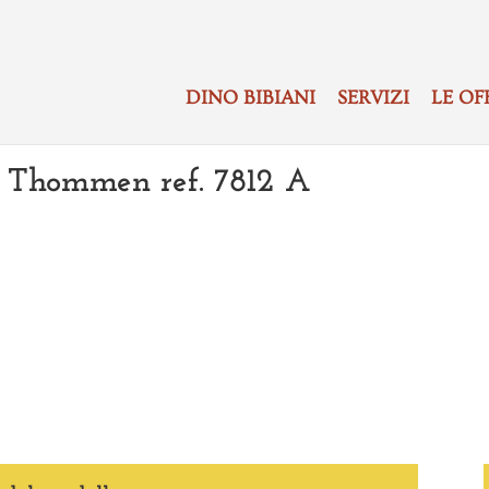
DINO BIBIANI
SERVIZI
LE OF
e Thommen ref. 7812 A
ISPONIBILI
mmen ref. 7812 A La particolarità dell
stesso, di un serbatoio contenente i mater
ad usura (asse del bilancere …)